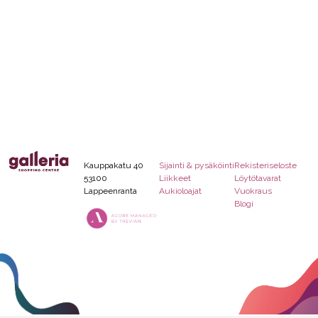
Kauppakatu 40
Sijainti & pysäköinti
Rekisteriseloste
53100
Liikkeet
Löytötavarat
Lappeenranta
Aukioloajat
Vuokraus
Blogi