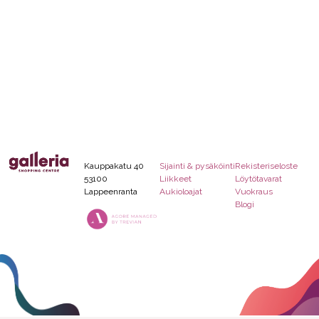
Kauppakatu 40
Sijainti & pysäköinti
Rekisteriseloste
53100
Liikkeet
Löytötavarat
Lappeenranta
Aukioloajat
Vuokraus
Blogi