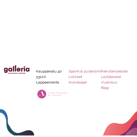
Kauppakatu 40
Sijainti & pysäköinti
Rekisteriseloste
53100
Liikkeet
Löytötavarat
Lappeenranta
Aukioloajat
Vuokraus
Blogi