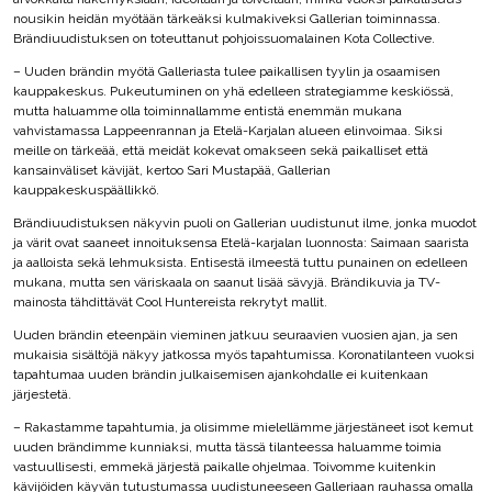
nousikin heidän myötään tärkeäksi kulmakiveksi Gallerian toiminnassa.
Brändiuudistuksen on toteuttanut pohjoissuomalainen Kota Collective.
– Uuden brändin myötä Galleriasta tulee paikallisen tyylin ja osaamisen
kauppakeskus. Pukeutuminen on yhä edelleen strategiamme keskiössä,
mutta haluamme olla toiminnallamme entistä enemmän mukana
vahvistamassa Lappeenrannan ja Etelä-Karjalan alueen elinvoimaa. Siksi
meille on tärkeää, että meidät kokevat omakseen sekä paikalliset että
kansainväliset kävijät, kertoo Sari Mustapää, Gallerian
kauppakeskuspäällikkö.
Brändiuudistuksen näkyvin puoli on Gallerian uudistunut ilme, jonka muodot
ja värit ovat saaneet innoituksensa Etelä-karjalan luonnosta: Saimaan saarista
ja aalloista sekä lehmuksista. Entisestä ilmeestä tuttu punainen on edelleen
mukana, mutta sen väriskaala on saanut lisää sävyjä. Brändikuvia ja TV-
mainosta tähdittävät Cool Huntereista rekrytyt mallit.
Uuden brändin eteenpäin vieminen jatkuu seuraavien vuosien ajan, ja sen
mukaisia sisältöjä näkyy jatkossa myös tapahtumissa. Koronatilanteen vuoksi
tapahtumaa uuden brändin julkaisemisen ajankohdalle ei kuitenkaan
järjestetä.
– Rakastamme tapahtumia, ja olisimme mielellämme järjestäneet isot kemut
uuden brändimme kunniaksi, mutta tässä tilanteessa haluamme toimia
vastuullisesti, emmekä järjestä paikalle ohjelmaa. Toivomme kuitenkin
kävijöiden käyvän tutustumassa uudistuneeseen Galleriaan rauhassa omalla