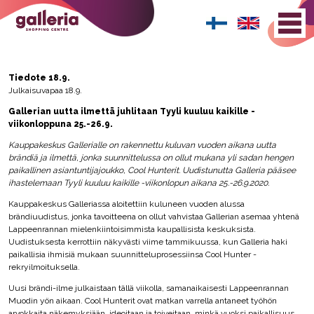
Tiedote 18.9.
Julkaisuvapaa 18.9.
Gallerian uutta ilmettä juhlitaan Tyyli kuuluu kaikille -
viikonloppuna 25.-26.9.
Kauppakeskus Gallerialle on rakennettu kuluvan vuoden aikana uutta
brändiä ja ilmettä, jonka suunnittelussa on ollut mukana yli sadan hengen
paikallinen asiantuntijajoukko, Cool Hunterit. Uudistunutta Galleria pääsee
ihastelemaan Tyyli kuuluu kaikille -viikonlopun aikana 25.-26.9.2020.
Kauppakeskus Galleriassa aloitettiin kuluneen vuoden alussa
brändiuudistus, jonka tavoitteena on ollut vahvistaa Gallerian asemaa yhtenä
Lappeenrannan mielenkiintoisimmista kaupallisista keskuksista.
Uudistuksesta kerrottiin näkyvästi viime tammikuussa, kun Galleria haki
paikallisia ihmisiä mukaan suunnitteluprosessiinsa Cool Hunter -
rekryilmoituksella.
Uusi brändi-ilme julkaistaan tällä viikolla, samanaikaisesti Lappeenrannan
Muodin yön aikaan. Cool Hunterit ovat matkan varrella antaneet työhön
arvokkaita näkemyksiään, ideoitaan ja toiveitaan, minkä vuoksi paikallisuus