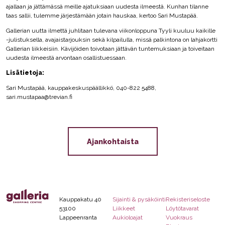
ajallaan ja jättämässä meille ajatuksiaan uudesta ilmeestä. Kunhan tilanne
taas sallii, tulemme järjestämään jotain hauskaa, kertoo Sari Mustapää.
Gallerian uutta ilmettä juhlitaan tulevana viikonloppuna Tyyli kuuluu kaikille
-julistuksella, avajaistarjouksin sekä kilpailulla, missä palkintona on lahjakortti
Gallerian liikkeisiin. Kävijöiden toivotaan jättävän tuntemuksiaan ja toiveitaan
uudesta ilmeestä arvontaan osallistuessaan.
Lisätietoja:
Sari Mustapää, kauppakeskuspäällikkö, 040-822 5488,
sari.mustapaa@trevian.fi
Ajankohtaista
Kauppakatu 40
Sijainti & pysäköinti
Rekisteriseloste
53100
Liikkeet
Löytötavarat
Lappeenranta
Aukioloajat
Vuokraus