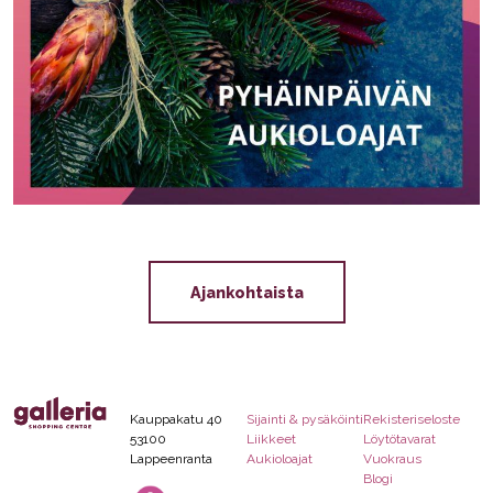
Ajankohtaista
Kauppakatu 40
Sijainti & pysäköinti
Rekisteriseloste
53100
Liikkeet
Löytötavarat
Lappeenranta
Aukioloajat
Vuokraus
Blogi