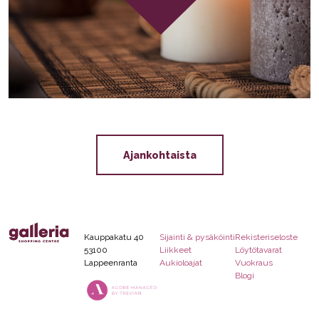
Ajankohtaista
Kauppakatu 40
Sijainti & pysäköinti
Rekisteriseloste
53100
Liikkeet
Löytötavarat
Lappeenranta
Aukioloajat
Vuokraus
Blogi