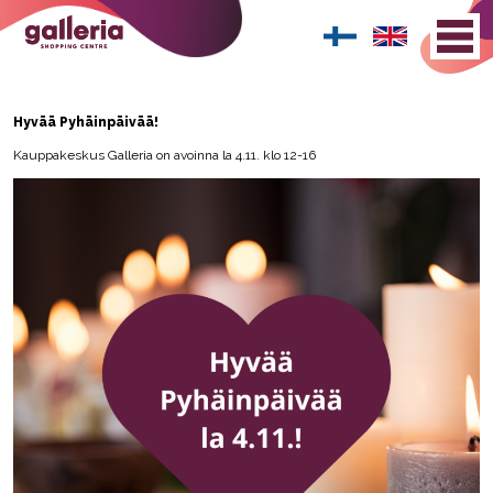
Hyvää Pyhäinpäivää!
Kauppakeskus Galleria on avoinna la 4.11. klo 12-16