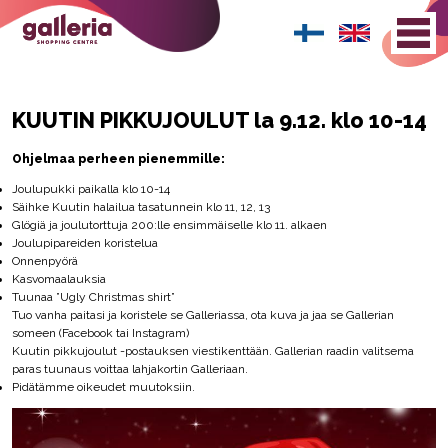
KUUTIN PIKKUJOULUT la 9.12. klo 10-14
Ohjelmaa perheen pienemmille:
Joulupukki paikalla klo 10-14
Säihke Kuutin halailua tasatunnein klo 11, 12, 13
Glögiä ja joulutorttuja 200:lle ensimmäiselle klo 11. alkaen
Joulupipareiden koristelua
Onnenpyörä
Kasvomaalauksia
Tuunaa ”Ugly Christmas shirt”
Tuo vanha paitasi ja koristele se Galleriassa, ota kuva ja jaa se Gallerian
someen (Facebook tai Instagram)
Kuutin pikkujoulut -postauksen viestikenttään. Gallerian raadin valitsema
paras tuunaus voittaa lahjakortin Galleriaan.
Pidätämme oikeudet muutoksiin.