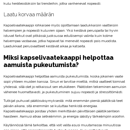
kulu heräteostoksiin tai trendeihin, jotka vanhenevat nopeasti.
Laatu korvaa määrän
Kapselivaatekaappi rohkaisee myös sijoittamaan laadukkaisiin vaatteisiin
halvempien ja nopeasti kuluvien sijaan. Yksi kestävä peruspaita tai hyvin
istuvat farkut ovat pitkässä juoksussa edullisempi valinta kuin kolme
halvempaa vastaavaa, jotka hajoavat tai menevät nopeasti pois muodista.
Laadukkaat perusvaatteet kestävät aikaa ja katseita.
Miksi kapselivaatekaappi helpottaa
aamuista pukeutumista?
Kapselivaatekaappi helpottaa aamuista pukeutumista, koska jokainen vaate
sopii yhteen muiden kanssa. Sinun ei tarvitse miettiä, mitkä vaatteet toimivat
yhdessä, sillä olet jo ratkaissut sen etukäteen. Päätösten tekeminen aamuisin
vähenee huomattavasti, ja pukeutuminen sujuu nopeasti ja stressittömästi.
Tutkijat puhuvat päätösväsymyksestä: mitä enemmän pieniä päätöksiä teet
päivän aikana, sitä enemmän se kuluttaa henkistä energiaa.
Kapselivaatekaappi poistaa yhden merkittävän päivittäisen päätöksenteon
haasteen. Aamusi alkaa selkeämmin, ja energia säästyy tärkeämpiin asioihin.
Käytännössä tämä tarkoittaa, että voit valita asusi muutamassa minuutissa