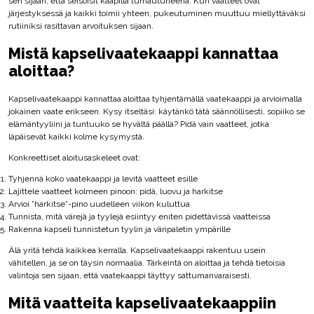
sen sijaan, että seisoisit kaapilla turhautuneena. Kun vaatteet ovat
järjestyksessä ja kaikki toimii yhteen, pukeutuminen muuttuu miellyttäväksi
rutiiniksi rasittavan arvoituksen sijaan.
Mistä kapselivaatekaappi kannattaa
aloittaa?
Kapselivaatekaappi kannattaa aloittaa tyhjentämällä vaatekaappi ja arvioimalla
jokainen vaate erikseen. Kysy itseltäsi: käytänkö tätä säännöllisesti, sopiiko se
elämäntyyliini ja tuntuuko se hyvältä päällä? Pidä vain vaatteet, jotka
läpäisevät kaikki kolme kysymystä.
Konkreettiset aloitusaskeleet ovat:
Tyhjennä koko vaatekaappi ja levitä vaatteet esille
Lajittele vaatteet kolmeen pinoon: pidä, luovu ja harkitse
Arvioi ”harkitse”-pino uudelleen viikon kuluttua
Tunnista, mitä värejä ja tyylejä esiintyy eniten pidettävissä vaatteissa
Rakenna kapseli tunnistetun tyylin ja väripaletin ympärille
Älä yritä tehdä kaikkea kerralla. Kapselivaatekaappi rakentuu usein
vähitellen, ja se on täysin normaalia. Tärkeintä on aloittaa ja tehdä tietoisia
valintoja sen sijaan, että vaatekaappi täyttyy sattumanvaraisesti.
Mitä vaatteita kapselivaatekaappiin