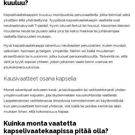
kuuluu?
Kapselivaatekaappiin kuuluu monipuolisia perusvaatteita, jotka toimivat sekä
yksittäin että yhdisteltyinä. Tyypillisiä kapselivaatekaapin vaatteita ovat
neutraalinsävyiset T-paidat, hyvin istuvat farkut tai housut, klassinen bleiseri,
muutama neule tai pusero sekä yksi tai kaksi mekkoa tai juhlavampaa
vaatetta tilaisuuden mukaan.
Hyvä kapselivaatekaappi rakentuu neutraalien perusvärien, kuten mustan,
valkoisen, harmaan ja beigen, ympärille. Näihin voi lisätä muutaman
aksenttivärin tai kuvioinnin, jotka tuovat persoonallisuutta. Tärkeintä on, että
värit ja tyylit sopivat yhteen, jolloin jokainen vaate toimii useissa eri
asukokonaisuuksissa.
Kausivaatteet osana kapselia
Monet rakentavat erikseen kesä- ja talvikapselin tai vaihtoehtoisesti yhden
ympärivuotisen kapselin, jota täydennetään kausikohtaisilla vaatteilla.
Lappeenrannan vaihtelevassa ilmastossa kerrostaminen on käytännöllistä:
kun perusvaatteet toimivat yhdessä, voit lisätä tai poistaa kerroksia sään
mukaan ilman, että kokonaisuus hajoaa.
Kuinka monta vaatetta
kapselivaatekaapissa pitää olla?