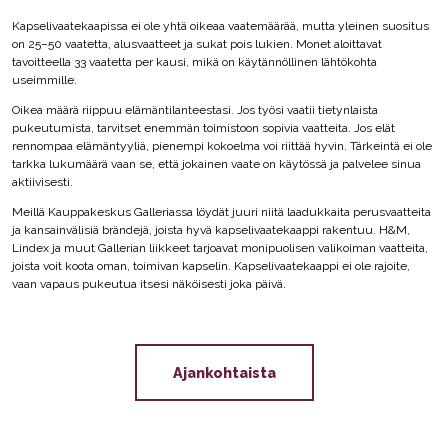
Kapselivaatekaapissa ei ole yhtä oikeaa vaatemäärää, mutta yleinen suositus
on 25–50 vaatetta, alusvaatteet ja sukat pois lukien. Monet aloittavat
tavoitteella 33 vaatetta per kausi, mikä on käytännöllinen lähtökohta
useimmille.
Oikea määrä riippuu elämäntilanteestasi. Jos työsi vaatii tietynlaista
pukeutumista, tarvitset enemmän toimistoon sopivia vaatteita. Jos elät
rennompaa elämäntyyliä, pienempi kokoelma voi riittää hyvin. Tärkeintä ei ole
tarkka lukumäärä vaan se, että jokainen vaate on käytössä ja palvelee sinua
aktiivisesti.
Meillä Kauppakeskus Galleriassa löydät juuri niitä laadukkaita perusvaatteita
ja kansainvälisiä brändejä, joista hyvä kapselivaatekaappi rakentuu. H&M,
Lindex ja muut Gallerian liikkeet tarjoavat monipuolisen valikoiman vaatteita,
joista voit koota oman, toimivan kapselin. Kapselivaatekaappi ei ole rajoite,
vaan vapaus pukeutua itsesi näköisesti joka päivä.
Ajankohtaista