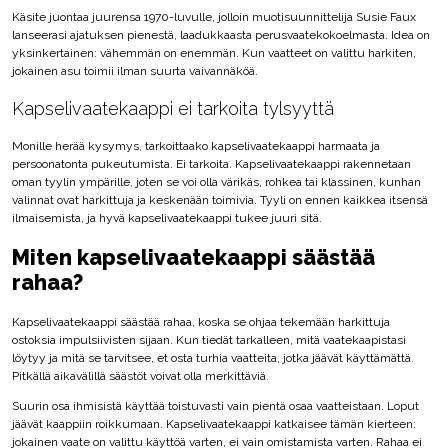
Käsite juontaa juurensa 1970-luvulle, jolloin muotisuunnittelija Susie Faux
lanseerasi ajatuksen pienestä, laadukkaasta perusvaatekokoelmasta. Idea on
yksinkertainen: vähemmän on enemmän. Kun vaatteet on valittu harkiten,
jokainen asu toimii ilman suurta vaivannäköä.
Kapselivaatekaappi ei tarkoita tylsyyttä
Monille herää kysymys, tarkoittaako kapselivaatekaappi harmaata ja
persoonatonta pukeutumista. Ei tarkoita. Kapselivaatekaappi rakennetaan
oman tyylin ympärille, joten se voi olla värikäs, rohkea tai klassinen, kunhan
valinnat ovat harkittuja ja keskenään toimivia. Tyyli on ennen kaikkea itsensä
ilmaisemista, ja hyvä kapselivaatekaappi tukee juuri sitä.
Miten kapselivaatekaappi säästää
rahaa?
Kapselivaatekaappi säästää rahaa, koska se ohjaa tekemään harkittuja
ostoksia impulsiivisten sijaan. Kun tiedät tarkalleen, mitä vaatekaapistasi
löytyy ja mitä se tarvitsee, et osta turhia vaatteita, jotka jäävät käyttämättä.
Pitkällä aikavälillä säästöt voivat olla merkittäviä.
Suurin osa ihmisistä käyttää toistuvasti vain pientä osaa vaatteistaan. Loput
jäävät kaappiin roikkumaan. Kapselivaatekaappi katkaisee tämän kierteen:
jokainen vaate on valittu käyttöä varten, ei vain omistamista varten. Rahaa ei