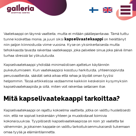
Vaatekaappi on täynnä vaatteita, mutta ei mitään päällepantavaa. Tämä tuttu
tunne koskettaa monia, ja juuri siksi
kapselivaatekaappi
on herättänyt
niin paljon kiinnostusta viime vuosina. Kyse on yksinkertaisesta mutta
tehokkaasta tavasta rakentaa vaatekaappi, joka palvelee sinua joka päivä ilman
turhaa stressiä tai ylikulutusta.
Kapselivaatekaappi yhdistää minimalistisen ajattelun käytännön
pukeutumiseen. Kun vaatekaappisi koostuu harkituista, yhteensopivista
perusvaatteista, säästät sekä aikaa että rahaa ja löydät oman tyylisi
helpommin. Tässä artikkelissa vastaamme kaikkiin keskeisiin kysymyksiin
kapselivaatekaapista ja siitä, miten voit rakentaa sellaisen itse.
Mitä kapselivaatekaappi tarkoittaa?
Kapselivaatekaappi on rajattu kokoelma vaatteita, jotka on valittu huolellisesti
niin, että ne sopivat keskenään yhteen ja muodostavat toimivia
kokonaisuuksia. Tyypillisesti kapselivaatekaapissa on noin 30 vaatetta tai
vähemmän, ja jokainen kappale on valittu tarkoituksenmukaisesti tukemaan
omaa tyyliä ja elämäntilannetta.