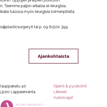
hoitoihin, ryppyjen ja arpien poistoon,
. Teemme paljon erilaisia ei-kirurgisia,
kalle tulossa myös kirurgisia toimenpiteitä.
@plasticsurgery.fi tai p. 09 61500 399
Ajankohtaista
Kauppakatu 40
Sijainti & pysäköinti
53100 Lappeenranta
Liikkeet
Aukioloajat