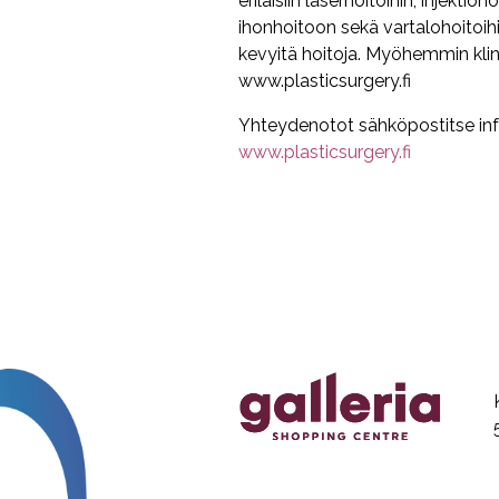
erilaisiin laserhoitoihin, injektio
ihonhoitoon sekä vartalohoitoihin
kevyitä hoitoja. Myöhemmin klini
www.plasticsurgery.fi
Yhteydenotot sähköpostitse info
www.plasticsurgery.fi