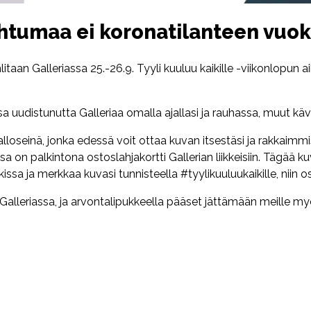
htumaa ei koronatilanteen vuoks
itaan Galleriassa 25.-26.9. Tyyli kuuluu kaikille -viikonlopun ai
uudistunutta Galleriaa omalla ajallasi ja rauhassa, muut kävi
loseinä, jonka edessä voit ottaa kuvan itsestäsi ja rakkaimmi
a on palkintona ostoslahjakortti Gallerian liikkeisiin. Tägää ku
a ja merkkaa kuvasi tunnisteella #tyylikuuluukaikille, niin osa
Galleriassa, ja arvontalipukkeella pääset jättämään meille my