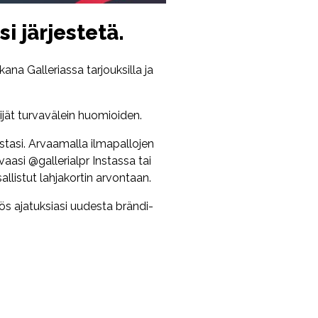
i järjestetä.
kana Galleriassa tarjouksilla ja
jät turvavälein huomioiden.
stasi. Arvaamalla ilmapallojen
vaasi @gallerialpr Instassa tai
llistut lahjakortin arvontaan.
ös ajatuksiasi uudesta brändi-